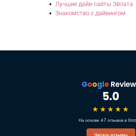
Лучшие дайв-сайты Эйлата
Знакомство с дайвингом
G
o
o
g
l
e
Review
5.0
★★★★★
На основе 47 отзывов в Go
Читать отзывы