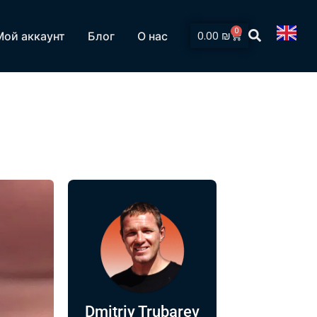
0
0.00
₪
Мой аккаунт
Блог
О нас
Dmitriy Trubarev