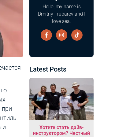
Hello, my name is
Dmitriy Trubarev and I
love sea.
ечается
Latest Posts
что
ых
 при
ентиль
 и
Хотите стать дайв-
инструктором? Честный