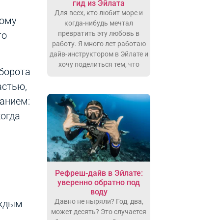
гид из Эйлата
Для всех, кто любит море и
дому
когда-нибудь мечтал
превратить эту любовь в
то
работу. Я много лет работаю
дайв-инструктором в Эйлате и
хочу поделиться тем, что
оборота
астью,
нанием:
когда
Рефреш-дайв в Эйлате:
уверенно обратно под
воду
Давно не ныряли? Год, два,
аждым
может десять? Это случается