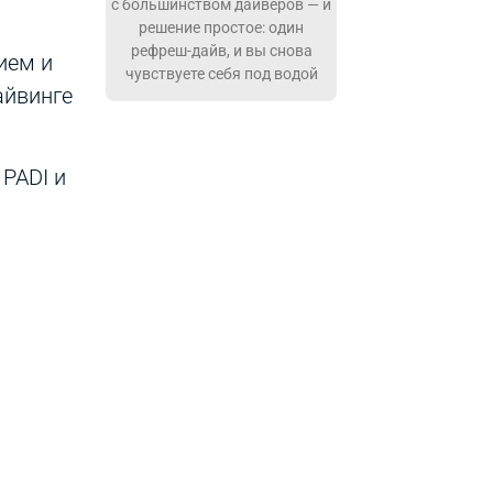
с большинством дайверов — и
решение простое: один
рефреш-дайв, и вы снова
ием и
чувствуете себя под водой
айвинге
PADI и