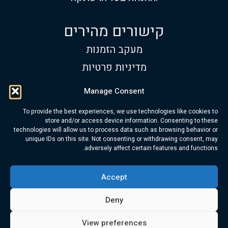
קישורים מהירים
מעקב הזמנות
מדיניות פרטיות
תנאי שימוש
Manage Consent
שעות פעילות
To provide the best experiences, we use technologies like cookies to
א׳-ש׳:
9:00 עד 17:00
store and/or access device information. Consenting to these
technologies will allow us to process data such as browsing behavior or
טלפון:
+972 534-313-418
unique IDs on this site. Not consenting or withdrawing consent, may
adversely affect certain features and functions.
דוא"ל:
info@trubarev.com
Accept
© Trubarev Dive Co. כל הזכויות שמורות
Deny
View preferences