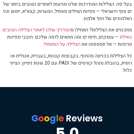
בעל־פה. הצלילות המודרכות שלנו מגיעות לאתרים הטובים ביותר של
ים סוף הישראלי — ספינת הטילים סאתיל, המערות, קצא״א, יתוש וגני
האלמוגים של חוף אלמוג.
מתכננים את הצלילות? התחילו מ
המדריך שלנו לאתרי הצלילה הטובים
באילת
— עומקים, חיות ים ומה מתאים לרמה שלכם. חובבי ספינות
טרופות — אל תפספסו את
הצלילה על הסאתיל
.
כל הצלילות בכניסה מהחוף, בקבוצות קטנות, בעברית, אנגלית או
רוסית, בהובלת מנהל קורסים של PADI עם 20 שנות ניסיון. הציוד
כלול.
G
o
o
g
l
e
Reviews
5.0