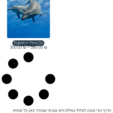
Trubarev Dive Co
קצא״א
300.00
₪
–
200.00
₪
הדרך הכי טובה לצלול באילת היא עם מי שמכיר כאן כל שונית