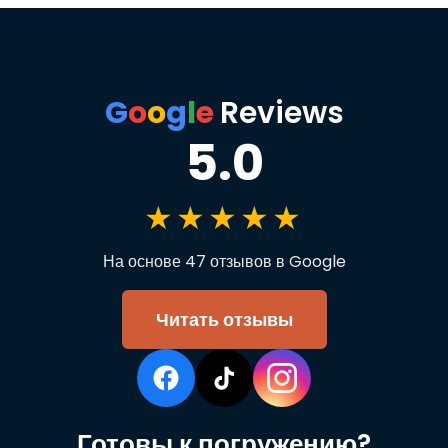
G
o
o
g
l
e
Reviews
5.0
★★★★★
На основе 47 отзывов в Google
Читать отзывы
Готовы к погружению?