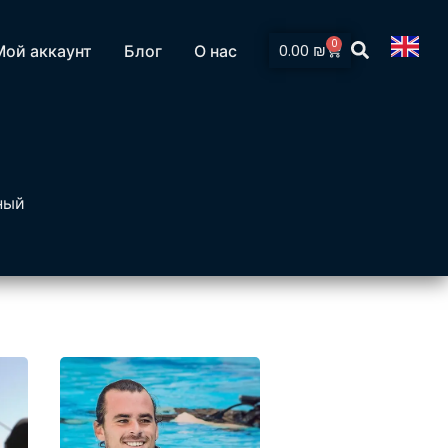
0
0.00
₪
Мой аккаунт
Блог
О нас
й
ный