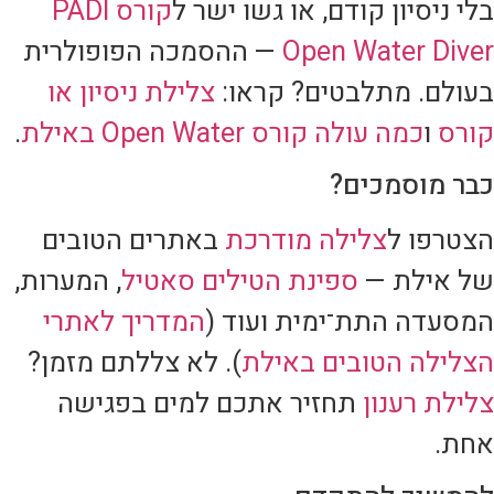
בלי ניסיון קודם, או גשו ישר ל
קורס PADI
Open Water Diver
— ההסמכה הפופולרית
בעולם. מתלבטים? קראו:
צלילת ניסיון או
קורס
ו
כמה עולה קורס Open Water באילת
.
כבר מוסמכים?
הצטרפו ל
צלילה מודרכת
באתרים הטובים
של אילת —
ספינת הטילים סאטיל
, המערות,
המסעדה התת־ימית ועוד (
המדריך לאתרי
הצלילה הטובים באילת
). לא צללתם מזמן?
צלילת רענון
תחזיר אתכם למים בפגישה
אחת.