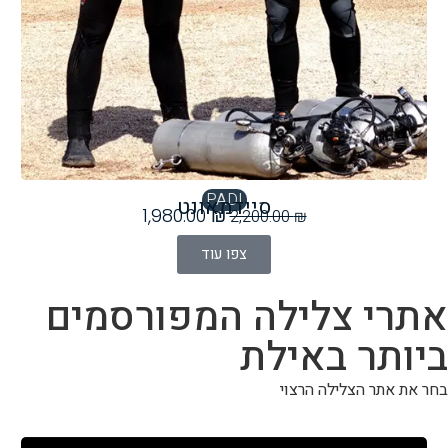
PADI
‏סיידמאונט
1,980.00
₪
2,200.00
₪
צפו עוד
אתרי צלילה המפורסמים
ביותר באילת
בחר את אתר הצלילה הרצוי