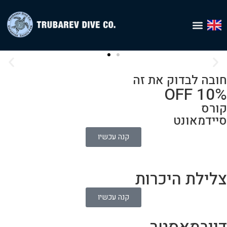
Home – עברית
חובה לבדוק את זה
מעולם לא צללת ?
10% OFF
קורס
גלה את הצלילה סכובה
סיידמאונט
באילת
קנה עכשיו
קנה אכשיב
צלילת היכרות
קנה עכשיו