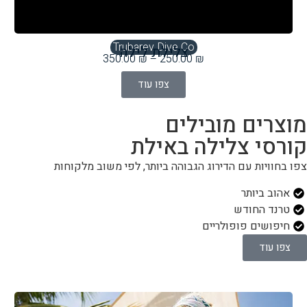
Trubarev Dive Co
‏צלילת לילה
350.00
₪
–
250.00
₪
צפו עוד
מוצרים מובילים
קורסי צלילה באילת
צפו בחוויות עם הדירוג הגבוהה ביותר, לפי משוב מלקוחות
אהוב ביותר
טרנד החודש
חיפושים פופולריים
צפו עוד