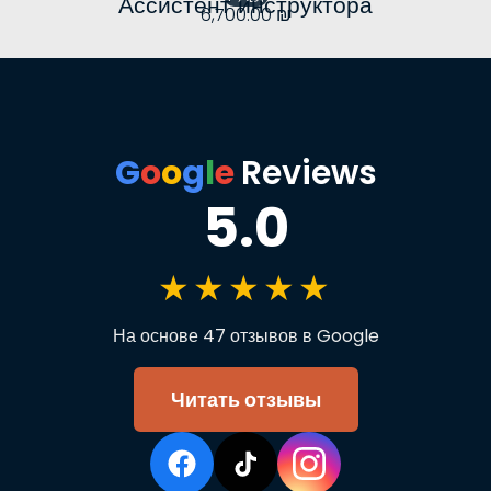
Ассистент инструктора
6,700.00
₪
G
o
o
g
l
e
Reviews
5.0
★★★★★
На основе 47 отзывов в Google
Читать отзывы