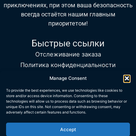
приключениях, при этом ваша безопасность
всегда остаётся нашим главным
приоритетом!
Быстрые ссылки
Отслеживание заказа
Политика конфиденциальности
Условия использования
Manage Consent
Часы работы
To provide the best experiences, we use technologies like cookies to
store and/or access device information. Consenting to these
Вс—Сб:
9:00–17:00
technologies will allow us to process data such as browsing behavior or
Телефон:
+972 534 313 418
unique IDs on this site. Not consenting or withdrawing consent, may
adversely affect certain features and functions.
Email:
info@trubarev.com
Accept