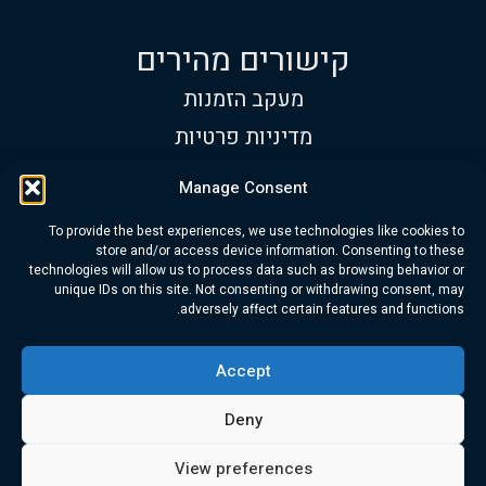
קישורים מהירים
מעקב הזמנות
מדיניות פרטיות
תנאי שימוש
Manage Consent
שעות פעילות
To provide the best experiences, we use technologies like cookies to
א׳-ש׳:
9:00 עד 17:00
store and/or access device information. Consenting to these
technologies will allow us to process data such as browsing behavior or
טלפון:
+972 534-313-418
unique IDs on this site. Not consenting or withdrawing consent, may
adversely affect certain features and functions.
דוא"ל:
info@trubarev.com
Accept
© Trubarev Dive Co. כל הזכויות שמורות
Deny
View preferences